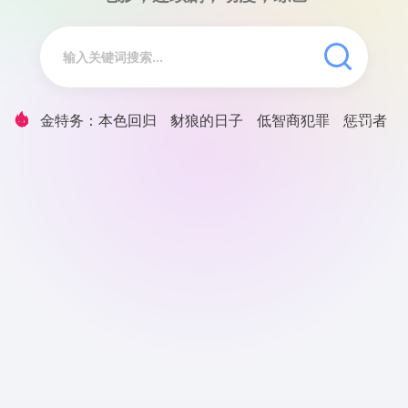
金特务：本色回归
豺狼的日子
低智商犯罪
惩罚者