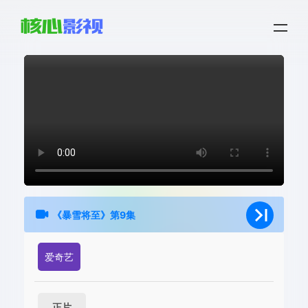
《暴雪将至》第9集
爱奇艺
正片