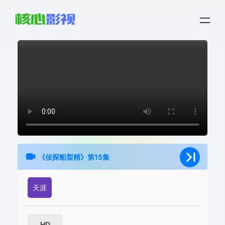
《侦探船梨精》第15集
天涯
HD