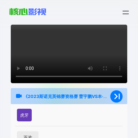
《2023斯诺克英锦赛资格赛 曹宇鹏VS本·沃拉斯顿》第9集
虎牙
正片